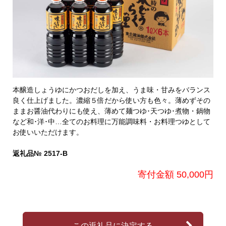
本醸造しょうゆにかつおだしを加え、うま味・甘みをバランス
良く仕上げました。濃縮５倍だから使い方も色々。薄めずその
ままお醤油代わりにも使え、薄めて麺つゆ･天つゆ･煮物・鍋物
など和･洋･中…全てのお料理に万能調味料・お料理つゆとして
お使いいただけます。
返礼品№ 2517-B
寄付金額 50,000円
この返礼品に決定する