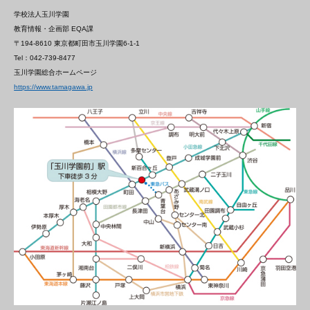
学校法人玉川学園
教育情報・企画部 EQA課
〒194-8610 東京都町田市玉川学園6-1-1
Tel：042-739-8477
玉川学園総合ホームページ
https://www.tamagawa.jp