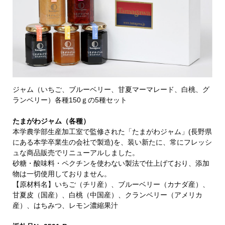
ジャム（いちご、ブルーベリー、甘夏マーマレード、白桃、グ
ランベリー）各種150ｇの5種セット
たまがわジャム（各種）
本学農学部生産加工室で監修された「たまがわジャム」(長野県
にある本学卒業生の会社で製造)を、装い新たに、常にフレッシ
ュな商品販売でリニューアルしました。
砂糖・酸味料・ペクチンを使わない製法で仕上げており、添加
物は一切使用しておりません。
【原材料名】いちご（チリ産）、ブルーベリー（カナダ産）、
甘夏皮（国産）、白桃（中国産）、クランベリー（アメリカ
産）、はちみつ、レモン濃縮果汁