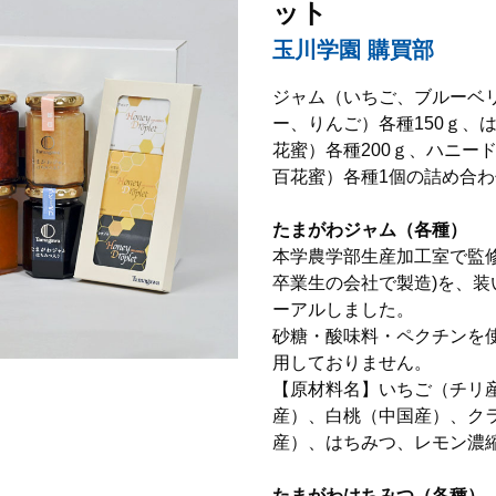
ット
玉川学園 購買部
ジャム（いちご、ブルーベ
ー、りんご）各種150ｇ、
花蜜）各種200ｇ、ハニー
百花蜜）各種1個の詰め合
たまがわジャム（各種）
本学農学部生産加工室で監
卒業生の会社で製造)を、
ーアルしました。
砂糖・酸味料・ペクチンを
用しておりません。
【原材料名】いちご（チリ
産）、白桃（中国産）、ク
産）、はちみつ、レモン濃
たまがわはちみつ（各種）