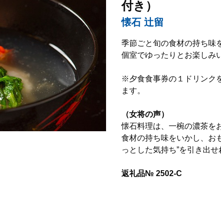
付き）
懐石 辻留
季節ごと旬の食材の持ち味
個室でゆったりとお楽しみ
※夕食食事券の１ドリンク
ます。
（女将の声）
懐石料理は、一椀の濃茶を
食材の持ち味をいかし、お
っとした気持ち”を引き出
返礼品№ 2502-C