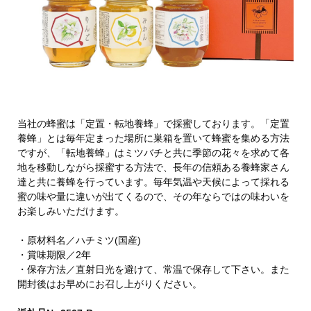
当社の蜂蜜は「定置・転地養蜂」で採蜜しております。「定置
養蜂」とは毎年定まった場所に巣箱を置いて蜂蜜を集める方法
ですが、「転地養蜂」はミツバチと共に季節の花々を求めて各
地を移動しながら採蜜する方法で、長年の信頼ある養蜂家さん
達と共に養蜂を行っています。毎年気温や天候によって採れる
蜜の味や量に違いが出てくるので、その年ならではの味わいを
お楽しみいただけます。
・原材料名／ハチミツ(国産)
・賞味期限／2年
・保存方法／直射日光を避けて、常温で保存して下さい。また
開封後はお早めにお召し上がりください。